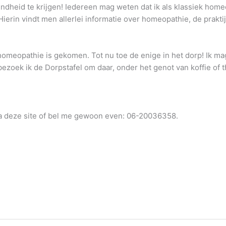
endheid te krijgen! Iedereen mag weten dat ik als klassiek home
ierin vindt men allerlei informatie over homeopathie, de prakt
 homeopathie is gekomen. Tot nu toe de enige in het dorp! Ik ma
bezoek ik de Dorpstafel om daar, onder het genot van koffie of 
 via deze site of bel me gewoon even: 06-20036358.