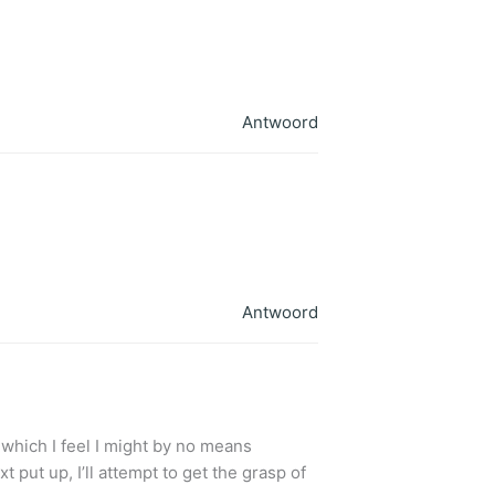
Antwoord
Antwoord
g which I feel I might by no means
 put up, I’ll attempt to get the grasp of