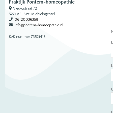
Praktijk Pontem-homeopathie
Nieuwstraat 72
5271 AE Sint-Michielsgestel
06-20036358
info@pontem-homeopathie.nl
N
KvK nummer 73521418
U
U
U