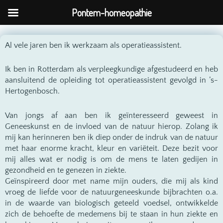
Ga
Pontem-homeopathie
naar
de
inhoud
Al vele jaren ben ik werkzaam als operatieassistent.
Ik ben in Rotterdam als verpleegkundige afgestudeerd en heb
aansluitend de opleiding tot operatieassistent gevolgd in ’s-
Hertogenbosch.
Van jongs af aan ben ik geïnteresseerd geweest in
Geneeskunst en de invloed van de natuur hierop. Zolang ik
mij kan herinneren ben ik diep onder de indruk van de natuur
met haar enorme kracht, kleur en variëteit. Deze bezit voor
mij alles wat er nodig is om de mens te laten gedijen in
gezondheid en te genezen in ziekte.
Geïnspireerd door met name mijn ouders, die mij als kind
vroeg de liefde voor de natuurgeneeskunde bijbrachten o.a.
in de waarde van biologisch geteeld voedsel, ontwikkelde
zich de behoefte de medemens bij te staan in hun ziekte en